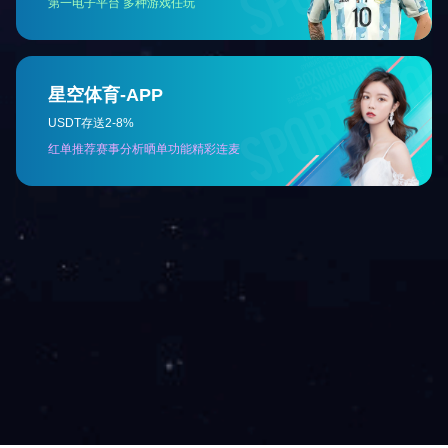
• 激情苏超 路翔“硬实力”闪耀赛场外
2025/7/19
• 海太长江隧道（公路部分）北接线工程HT-HM1标水
2025/6/26
• 南通市综合交通运输学会领导莅临路翔企业调研
2025/6/24
1、
：
男性，本科，
通过国家司法考
法务专员
法律或
经济管理类,1名，
试或取得企业法律顾问执业资格证书；
5
年以上相关工作经
历，熟悉施工企业流程和相关法律法规者优先；具有一定的领
导能力、判断决策能力、协调能力、人际沟通能力；
35
周岁以
内，身体健康，有团队意识和吃苦精神；待遇面洽。
版权所有：好博·体育-好博（中国）一站式服务官方网站 -1
爱游戏(AYX)体育官方网站-AYX.COM
半岛网页版-半岛（中
国）
爱游戏体育-爱游戏官方网站
OD官方网页版-OD（中
国）
fh体育(中国)官方网站-fhsport
LD.COM-乐动（中国）
安
博·体育(中国)官方网站-ANBO SPORTS
千亿体育在线（中
国）官方网站
爱体育在线登录官网）-爱体育（中国
米兰.体
育-米兰milan（中国）