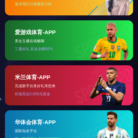
官方网站 总承包壹级资质、市政工程总承包贰级资质、公路
交通工程（公路安全设施分项）专业承包二级、环保工程专业
承包二级、公路水运综合试验丙级资质、商品混凝土生产资
质。施工企业……
好博·体育
more
• 新春坚守 使命在肩|路翔企业以专业担当护航春节通行
2026/2/19
• 海太长江隧道北接线工程HT-HM1标段跨沪陕高速下
2025/12/24
• 喜报！路翔养护分公司荣获2025年江苏省工人先锋号
2025/12/12
• 喜讯！路翔企业再次中标高速项目
2025/12/10
• 检测公司喜获南通市级技能比武多项荣誉
2025/11/4
• 顶烈日战高温 送关怀沁心脾
2025/8/28
• 如皋市老科协科技分会牵线高校走进路翔
2025/8/25
• 市公路中心领导莅临路翔公司公路养护现场慰问
2025/8/12
• 如皋市“产业工人大轮训”理论宣讲走进路翔
2025/7/26